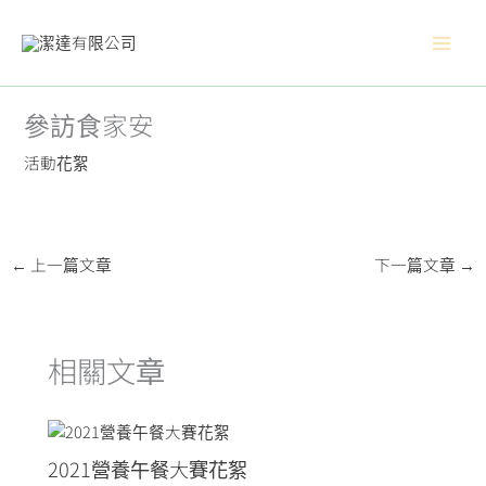
跳
Main
至
主
Men
要
內
參訪食家安
容
活動花絮
←
上一篇文章
下一篇文章
→
相關文章
2021營養午餐大賽花絮