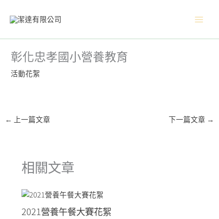
跳
Main
至
主
Men
要
內
彰化忠孝國小營養教育
容
活動花絮
←
上一篇文章
下一篇文章
→
相關文章
2021營養午餐大賽花絮