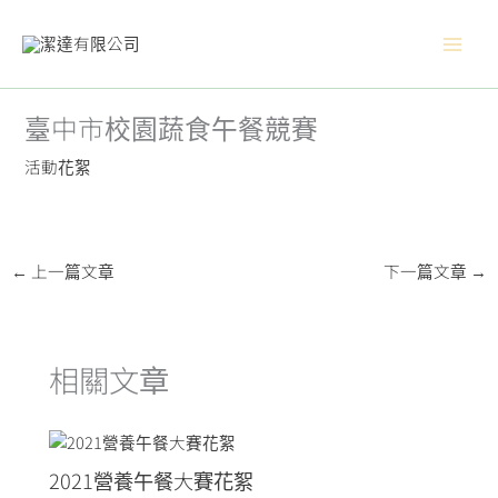
跳
Main
至
主
Men
要
內
臺中市校園蔬食午餐競賽
容
活動花絮
←
上一篇文章
下一篇文章
→
相關文章
2021營養午餐大賽花絮